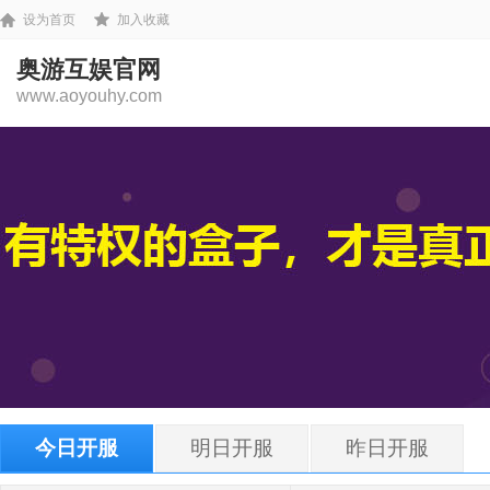
设为首页
加入收藏
奥游互娱官网
www.aoyouhy.com
今日开服
明日开服
昨日开服