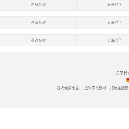
游戏名称
开服时间
游戏名称
开服时间
游戏名称
开服时间
关于我
游戏健康忠告：
抵制不良游戏
拒绝盗版